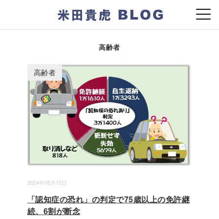
高齢者
高齢者
2024年05月15日
「認知症の恐れ」の判定で75歳以上の免許継
続、6割が断念