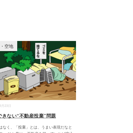
家・空地
09月23日
できない“不動産投棄”問題
はなく、「投棄」とは、うまい表現だなと