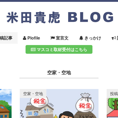
稿記事
Plofile
宣言文
きっかけ
マスコミ取材受付はこちら
空家・空地
空家・空地
投