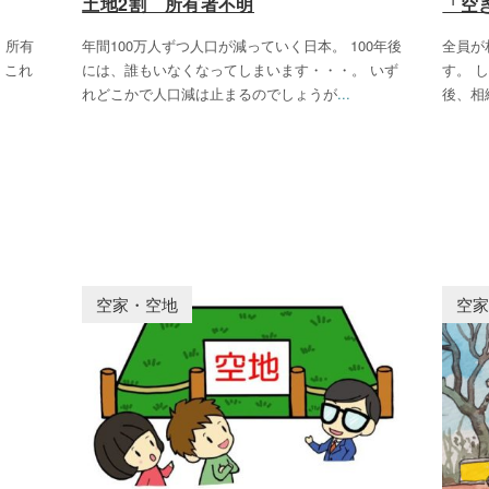
土地2割 所有者不明
「空
、所有
年間100万人ずつ人口が減っていく日本。 100年後
全員が
 これ
には、誰もいなくなってしまいます・・・。 いず
す。 
れどこかで人口減は止まるのでしょうが
...
後、相
空家・空地
空