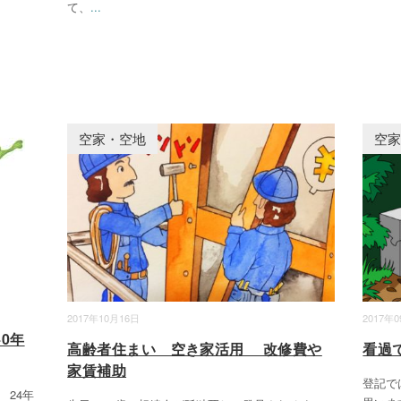
て、
...
空家・空地
空
2017年10月16日
2017年
0年
高齢者住まい 空き家活用 改修費や
看過
家賃補助
登記で
 24年