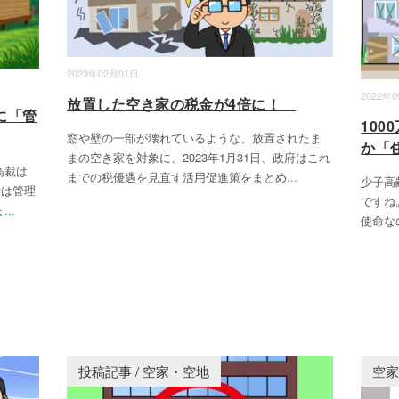
2023年02月01日
2022年
放置した空き家の税金が4倍に！
に「管
10
窓や壁の一部が壊れているような、放置されたま
か「
まの空き家を対象に、2023年1月31日、政府はこれ
高裁は
までの税優遇を見直す活用促進策をまとめ
...
少子高
者は管理
ですね
ま
...
使命な
投稿記事
/
空家・空地
空