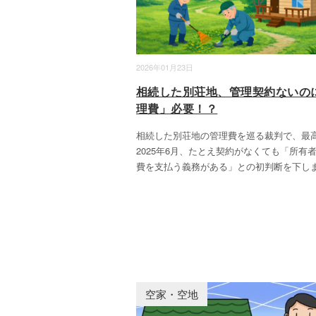
2026年01月23日
相続した別荘地、管理契約ないの
理費」必要！？
相続した別荘地の管理費を巡る裁判で、最
2025年6月、たとえ契約がなくても「所有
費を支払う義務がある」との初判断を下し
空家・空地