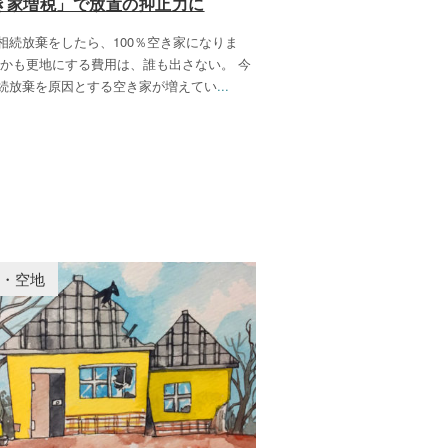
き家増税」で放置の抑止力に
相続放棄をしたら、100％空き家になりま
しかも更地にする費用は、誰も出さない。 今
続放棄を原因とする空き家が増えてい
...
家・空地