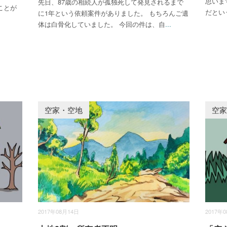
思いま
先日、87歳の相続人が孤独死して発見されるまで
ことが
だとい
に1年という依頼案件がありました。 もちろんご遺
体は白骨化していました。 今回の件は、自
...
空家・空地
空
2017年08月14日
2017年