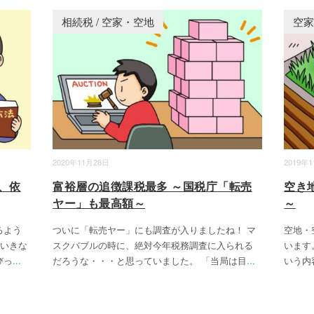
相続税
/
空家・空地
空
2020年11月28日
2019年
、依
富裕層の追徴課税最多 ～国税庁「転売
空き
ヤー」も最高額～
～
るよう
ついに「転売ヤー」にも調査が入りましたね！ マ
空地・
 いきな
スクバブルの時に、絶対今年税務調査に入られる
います
びっ
...
だろうな・・・と思っていました。 「当局は目
...
いう内