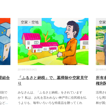
空家・空地
空
2018年09月04日
2018年
理組合
「ふるさと納税」で、墓掃除や空家見守
所有
り
権利
深刻で
みなさんは、「ふるさと納税」をされています
活用さ
題がた
か？ 私は、お礼を言われない神戸市に住民税を払
うな周
など
...
うよりも、毎年いろいろな特産品を贈ってくれ
林が国