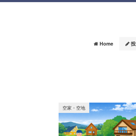
Home
投
空家・空地