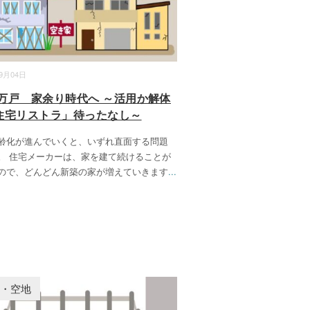
09月04日
00万戸 家余り時代へ ～活用か解体
住宅リストラ」待ったなし～
齢化が進んでいくと、いずれ直面する問題
。 住宅メーカーは、家を建て続けることが
ので、どんどん新築の家が増えていきます
...
家・空地