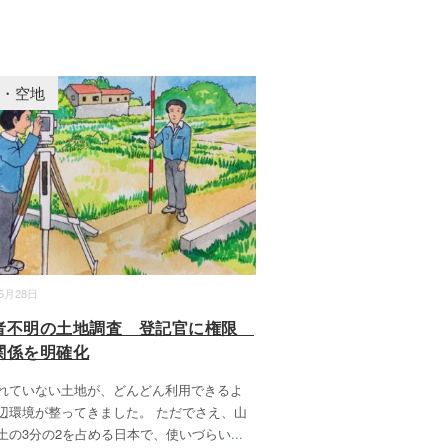
家・空地
05月28日
者不明の土地調査 登記官に権限
関係を明確化
れていない土地が、どんどん利用できるよ
辺環境が整ってきました。 ただでさえ、山
土の3分の2を占める日本で、使いづらい
...