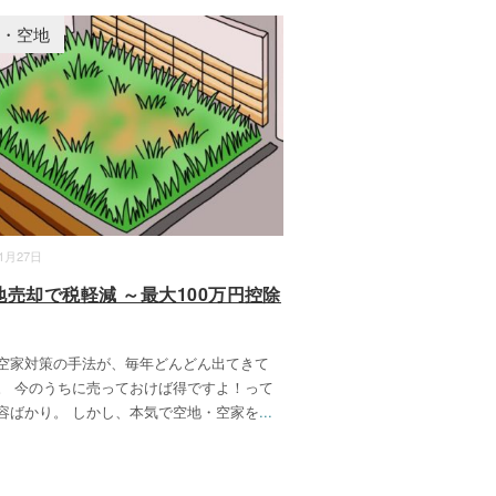
家・空地
11月27日
地売却で税軽減 ～最大100万円控除
空家対策の手法が、毎年どんどん出てきて
。 今のうちに売っておけば得ですよ！って
容ばかり。 しかし、本気で空地・空家を
...