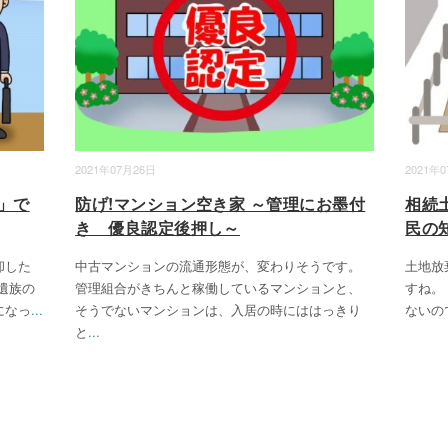
2021年07月26日
2021年
」で
防げ!マンション空き家 ～管理にお墨付
相続
き 優良認定後押し～
民の
却した
中古マンションの流通形態が、変わりそうです。
土地放
遺族の
管理組合がきちんと稼働しているマンションと、
すね。
になっ
...
そうでないマンションは、入居の時にははっきり
ないの
と
...