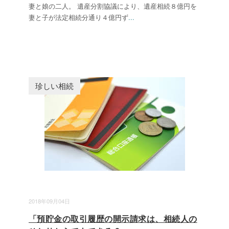
妻と娘の二人。 遺産分割協議により、遺産相続８億円を
妻と子が法定相続分通り４億円ず
...
珍しい相続
2018年09月04日
「預貯金の取引履歴の開示請求は、相続人の