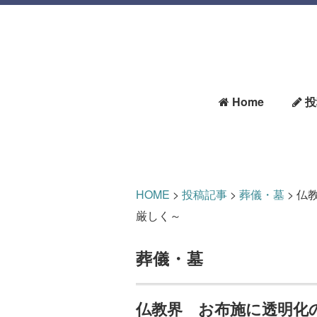
Home
投
HOME
>
投稿記事
>
葬儀・墓
>
仏
厳しく～
葬儀・墓
仏教界 お布施に透明化