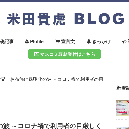
稿記事
Plofile
宣言文
きっかけ
マスコミ取材受付はこちら
教界 お布施に透明化の波 ～コロナ禍で利用者の目
新着
の波 ～コロナ禍で利用者の目厳しく