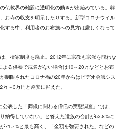
の仏教界の難題に透明化の動きが出始めている。葬
、お寺の収支を明示したりする。新型コロナウイル
化する中、利用者のお布施への見方は厳しくなって
は、檀家制度を廃止。2012年に宗教も宗派を問わな
による供養で戒名がない場合は10～20万などとお布
が制限されたコロナ禍の20年からはビデオ会議シス
2万～3万円と割安に抑えた。
に公表した「葬儀に関わる僧侶の実態調査」では、
り納得していない」と答えた遺族の合計が53.8%に
が71.7%と最も高く、「金額を強要された」などの