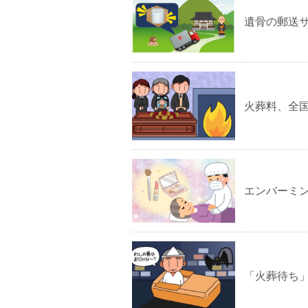
遺骨の郵送
火葬料、全国
エンバーミン
「火葬待ち