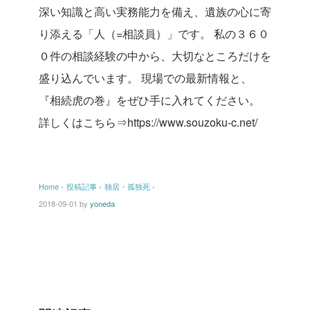
深い知識と高い実務能力を備え、遺族の心に寄
り添える「人（=相談員）」です。
私の３６０
０件の相談経験の中から、大切なところだけを
盛り込んでいます。
現場での最新情報と、
『相続虎の巻』をぜひ手に入れてください。
詳しくはこちら⇒https://www.souzoku-c.net/
Home
›
投稿記事
›
独居・孤独死
›
2018-09-01
by
yoneda