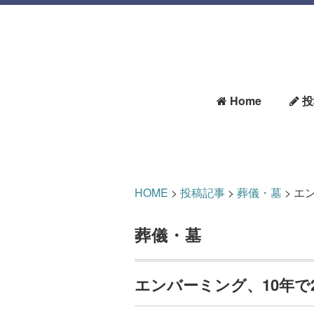
Home
投
HOME
>
投稿記事
>
葬儀・墓
>
エン
葬儀・墓
エンバーミング、10年で2