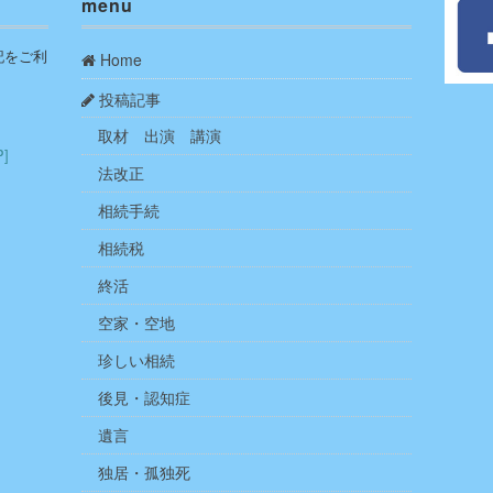
menu
記をご利
Home
投稿記事
取材 出演 講演
P]
法改正
相続手続
相続税
終活
空家・空地
珍しい相続
後見・認知症
遺言
独居・孤独死