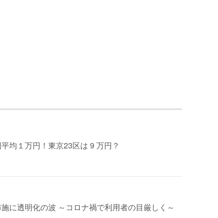
平均１万円！東京23区は 9 万円？
布施に透明化の波 ～コロナ禍で利用者の目厳しく～