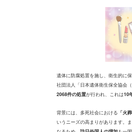
遺体に防腐処置を施し、衛生的に保
社団法人「日本遺体衛生保全協会（I
2068件の処置
が行われ、これは
10
背景には、多死社会における
「火葬
いうニーズの高まりがあります。ま
なるため、
訪日外国人の増加
も一因