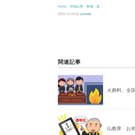
Home
›
投稿記事
›
葬儀・墓
›
2025-10-24
by
yoneda
関連記事
火葬料、全国
仏教界 お