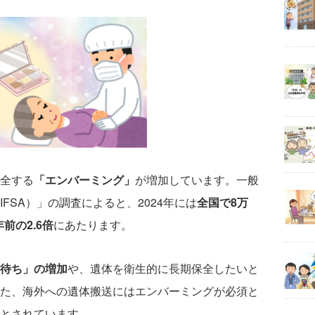
全する
「エンバーミング」
が増加しています。一般
FSA）」の調査によると、2024年には
全国で8万
年前の2.6倍
にあたります。
待ち」の増加
や、遺体を衛生的に長期保全したいと
た、海外への遺体搬送にはエンバーミングが必須と
とされています。