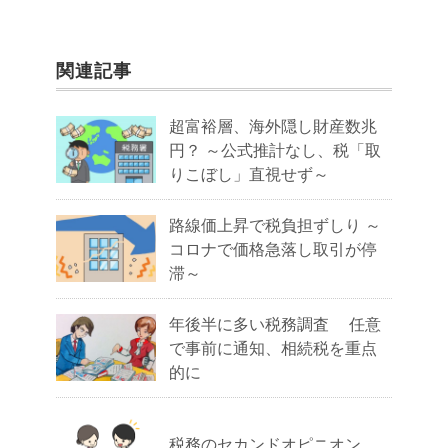
関連記事
超富裕層、海外隠し財産数兆
円？ ～公式推計なし、税「取
りこぼし」直視せず～
路線価上昇で税負担ずしり ～
コロナで価格急落し取引が停
滞～
年後半に多い税務調査 任意
で事前に通知、相続税を重点
的に
税務のセカンドオピニオン