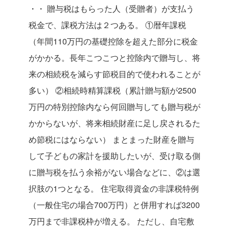
・・
贈与税はもらった人（受贈者）が支払う
税金で、課税方法は２つある。
①暦年課税
（年間110万円の基礎控除を超えた部分に税金
がかかる。長年こつこつと控除内で贈与し、将
来の相続税を減らす節税目的で使われることが
多い）
②相続時精算課税（累計贈与額が2500
万円の特別控除内なら何回贈与しても贈与税が
かからないが、将来相続財産に足し戻されるた
め節税にはならない）
まとまった財産を贈与
して子どもの家計を援助したいが、受け取る側
に贈与税を払う余裕がない場合などに、②は選
択肢の1つとなる。
住宅取得資金の非課税特例
（一般住宅の場合700万円）と併用すれば3200
万円まで非課税枠が増える。
ただし、自宅敷