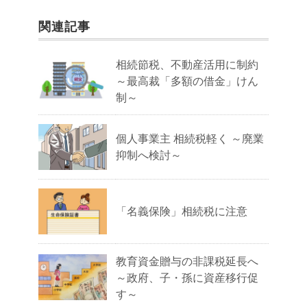
関連記事
相続節税、不動産活用に制約
～最高裁「多額の借金」けん
制～
個人事業主 相続税軽く ～廃業
抑制へ検討～
「名義保険」相続税に注意
教育資金贈与の非課税延長へ
～政府、子・孫に資産移行促
す～