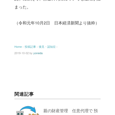
まった。
（令和元年10月2日 日本経済新聞より抜粋）
Home
›
投稿記事
›
後見・認知症
›
2019-10-02
by
yoneda
関連記事
親の財産管理 任意代理で 預