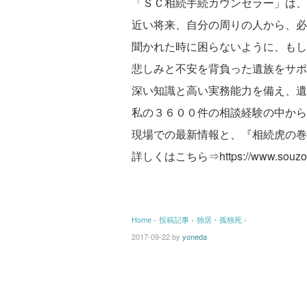
「ＳＣ相続手続カウンセラー」は、
近い将来、自分の周りの人から、必
聞かれた時に困らないように、もし
悲しみと不安を背負った遺族をサポ
深い知識と高い実務能力を備え、遺
私の３６００件の相談経験の中から
現場での最新情報と、『相続虎の巻
詳しくはこちら⇒https://www.souzoku
Home
›
投稿記事
›
独居・孤独死
›
2017-09-22
by
yoneda