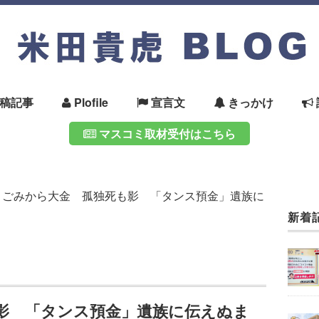
稿記事
Plofile
宣言文
きっかけ
マスコミ取材受付はこちら
>
ごみから大金 孤独死も影 「タンス預金」遺族に
新着
影 「タンス預金」遺族に伝えぬま