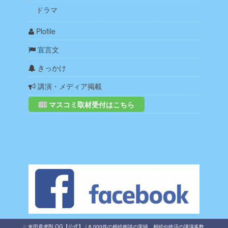
ドラマ
Plofile
宣言文
きっかけ
講演・メディア掲載
マスコミ取材受付はこちら
©
米田貴虎BLOG【公式】｜6,000件の相続相談の実績、相続や終活の講演多数
.