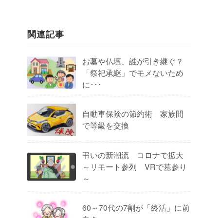
関連記事
お墓や仏壇、誰が引き継ぐ？
「祭祀承継」でモメないため
に･･･
自動車保険の節約術 家族間
で等級を交換
弔いの新潮流 コロナで拡大
～リモート参列 VRで墓参り
～
60～70代の7割が「終活」に前